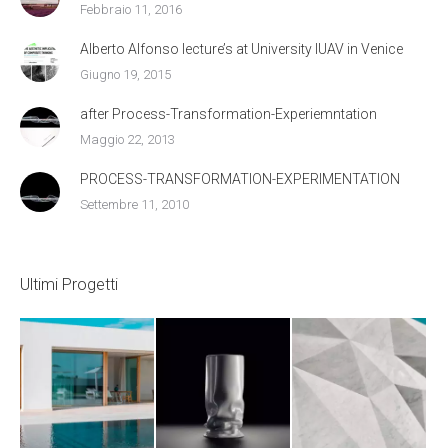
Febbraio 11, 2016
Alberto Alfonso lecture’s at University IUAV in Venice
Giugno 19, 2015
after Process-Transformation-Experiemntation
Maggio 22, 2013
PROCESS-TRANSFORMATION-EXPERIMENTATION
Settembre 11, 2010
Ultimi Progetti