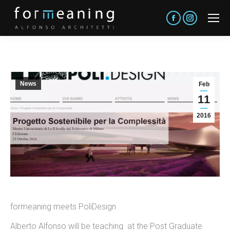
Facebook
Instagram
News
Feb
11
2016
formeaning meets PoliDesign
Alberto Alfonso will be teaching at the Post Graduate